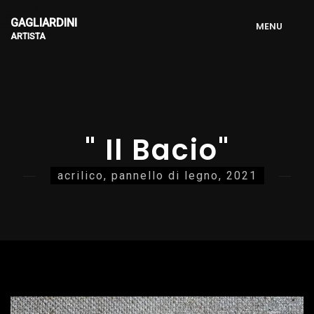
GAGLIARDINI
M
E
N
U
ARTISTA
" Il Bacio"
acrilico, pannello di legno, 2021