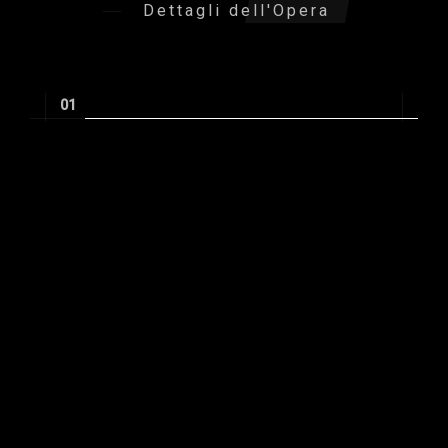
Dettagli dell'Opera
Informazioni tecniche
Misure:
24 cm x 30 cm
Tecnica:
acrilico
Supporto:
pannello di legno