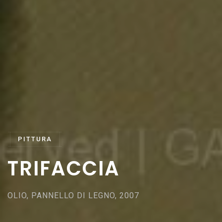
PITTURA
T
R
I
F
A
C
C
I
A
OLIO, PANNELLO DI LEGNO, 2007